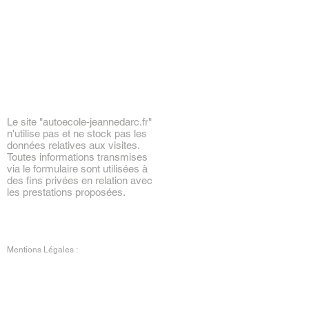
Le site "
autoecole-jeannedarc.fr"
n'utilise pas et ne stock pas les
données relatives aux visites.
Toutes informations transmises
via le formulaire sont utilisées à
des fins privées en relation avec
les prestations proposées.
Mentions Légales :
Données à caractère personnel
Les données recueillies ou traitées à
l’occasion de votre navigation sur le site
adresse site sont destinées à l'auto école,