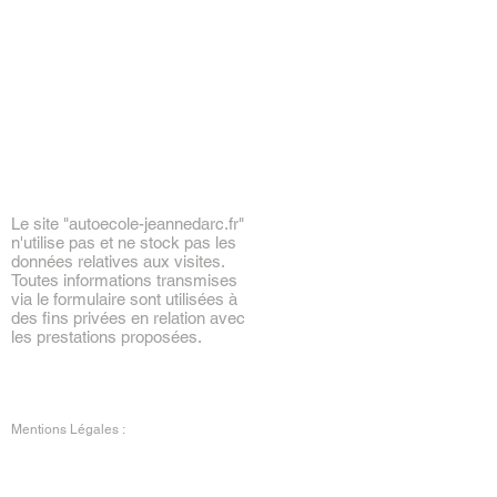
Le site "
autoecole-jeannedarc.fr"
n'utilise pas et ne stock pas les
données relatives aux visites.
Toutes informations transmises
via le formulaire sont utilisées à
des fins privées en relation avec
les prestations proposées.
Mentions Légales :
Données à caractère personnel
Les données recueillies ou traitées à
l’occasion de votre navigation sur le site