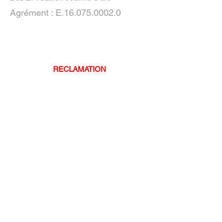
Agrément : E.16.075.0002.0
RECLAMATION
PARCE QUE LA QUALITE DE
LA PRESTATION FOURNIE EST
NOTRE
PRIORITE NOUS AVONS MIS A
VOTRE DISPOSITION UN
REFERENT ET
UNE ADRESSE AFIN DE NOUS
FAIRE PAR DE VOS
RECOMMANDATIONS.
CHAQUE DEMANDE SERA
TRAITEE SOUS 5 JOURS
Mail :
autoecole.jeannedarc@gmail.co
m