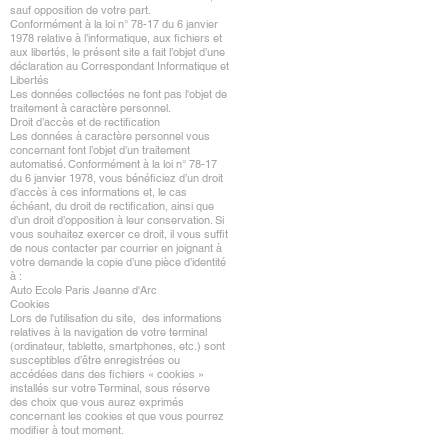
sauf opposition de votre part.
Conformément à la loi n° 78-17 du 6 janvier
1978 relative à l’informatique, aux fichiers et
aux libertés, le présent site a fait l’objet d’une
déclaration au Correspondant Informatique et
Libertés
Les données collectées ne font pas l'objet de
traitement à caractère personnel.
Droit d’accès et de rectification
Les données à caractère personnel vous
concernant font l’objet d’un traitement
automatisé. Conformément à la loi n° 78-17
du 6 janvier 1978, vous bénéficiez d’un droit
d’accès à ces informations et, le cas
échéant, du droit de rectification, ainsi que
d’un droit d’opposition à leur conservation. Si
vous souhaitez exercer ce droit, il vous suffit
de nous contacter par courrier en joignant à
votre demande la copie d’une pièce d’identité
à :
Auto Ecole Paris Jeanne d'Arc
Cookies
Lors de l'utilisation du site, des informations
relatives à la navigation de votre terminal
(ordinateur, tablette, smartphones, etc.) sont
susceptibles d’être enregistrées ou
accédées dans des fichiers « cookies »
installés sur votre Terminal, sous réserve
des choix que vous aurez exprimés
concernant les cookies et que vous pourrez
modifier à tout moment.