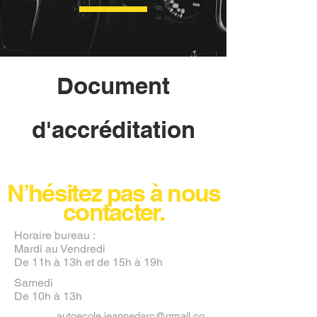
Document
d'accréditation
N’hésitez pas à nous
contacter.
Horaire bureau :
Mardi au Vendredi
De 11h à 13h et de 15h à 19h
Samedi
De 10h à 13h
autoecole.jeannedarc@gmail.co